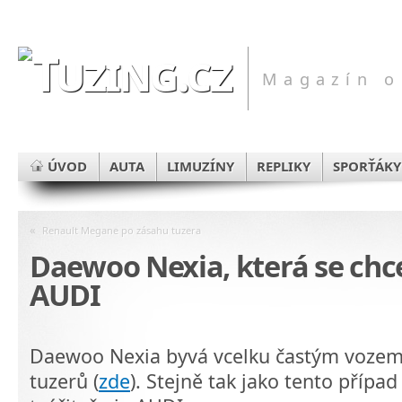
Magazín o
ÚVOD
AUTA
LIMUZÍNY
REPLIKY
SPORŤÁKY
«
Renault Megane po zásahu tuzera
Daewoo Nexia, která se chce
AUDI
Daewoo Nexia byvá vcelku častým vozem, 
tuzerů (
zde
). Stejně tak jako tento případ