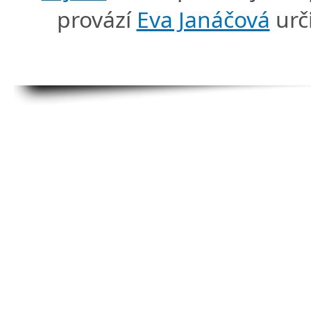
provází
Eva Janáčová
urč