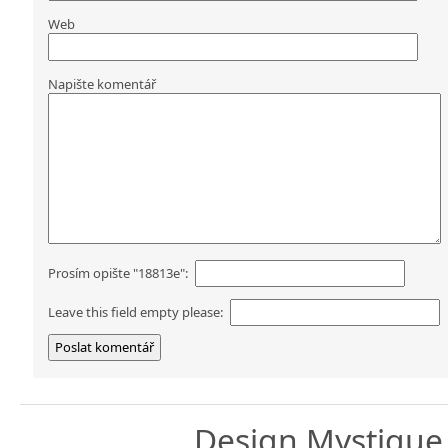
Web
Napište komentář
Prosím opište "18813e":
Leave this field empty please:
Design
Mystique