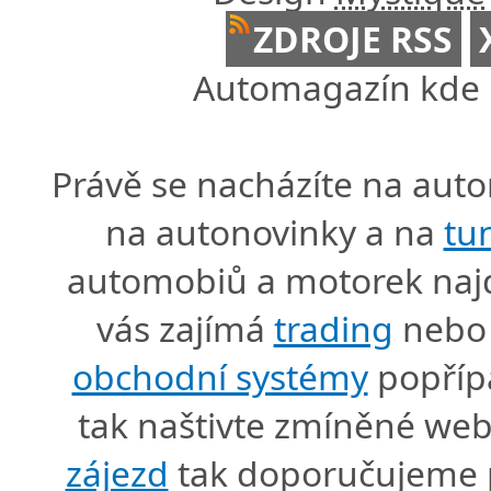
ZDROJE RSS
Automagazín kde n
Právě se nacházíte na au
na autonovinky a na
tu
automobiů a motorek naj
vás zajímá
trading
nebo 
obchodní systémy
popříp
tak naštivte zmíněné we
zájezd
tak doporučujeme p