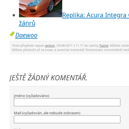
Replika: Acura Integra
žánrů
Daewoo
Tento příspěvek napsal
venturi
, 29/08/2011 v 11.11 do rubriky
Tuzing
. Můžete sled
Můžete přeskočit až na konec a zanechat komentář. Oznamování momentálně není
JEŠTĚ ŽÁDNÝ KOMENTÁŘ.
Jméno (vyžadováno)
Mail (vyžadován, ale nebude zobrazen)