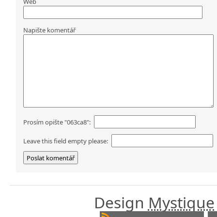
Web
Napište komentář
Prosím opište "063ca8":
Leave this field empty please:
Design
Mystique