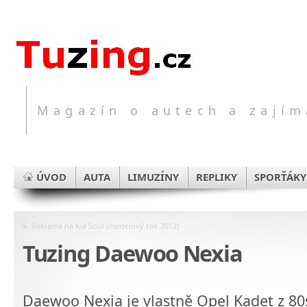
Magazín o autech a zajím
ÚVOD
AUTA
LIMUZÍNY
REPLIKY
SPORŤÁKY
«
Reklama na Kia Soul (modelový rok 2012)
Tuzing Daewoo Nexia
Daewoo Nexia je vlastně Opel Kadet z 80s