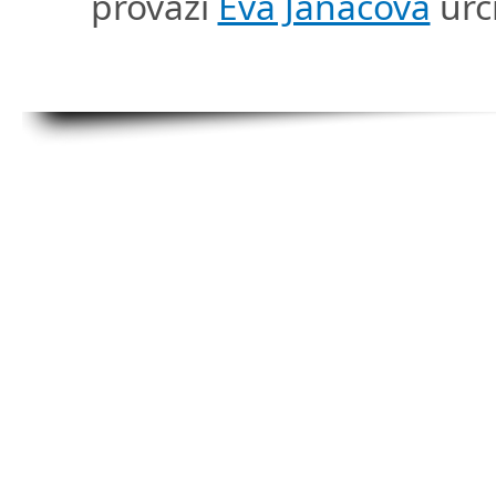
provází
Eva Janáčová
urč