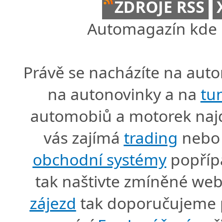
ZDROJE RSS
Automagazín kde n
Právě se nacházíte na au
na autonovinky a na
tu
automobiů a motorek naj
vás zajímá
trading
nebo 
obchodní systémy
popříp
tak naštivte zmíněné we
zájezd
tak doporučujeme p