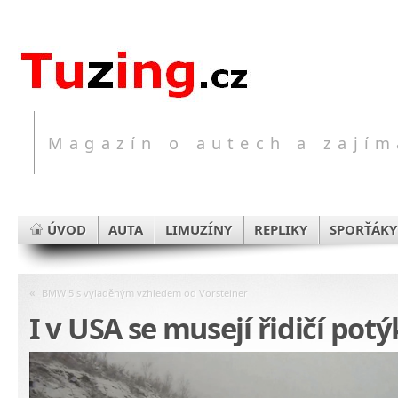
Magazín o autech a zajím
ÚVOD
AUTA
LIMUZÍNY
REPLIKY
SPORŤÁKY
«
BMW 5 s vyladěným vzhledem od Vorsteiner
I v USA se musejí řidičí po