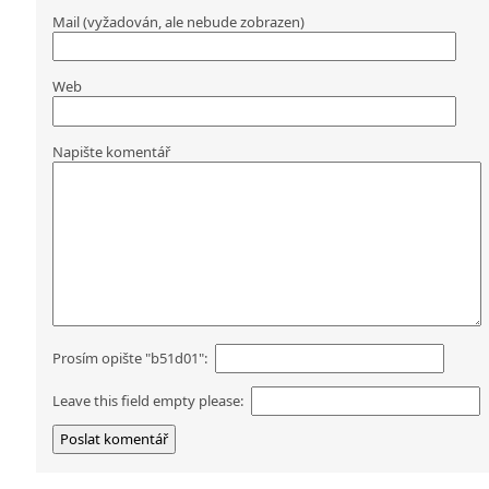
Mail (vyžadován, ale nebude zobrazen)
Web
Napište komentář
Prosím opište "b51d01":
Leave this field empty please: