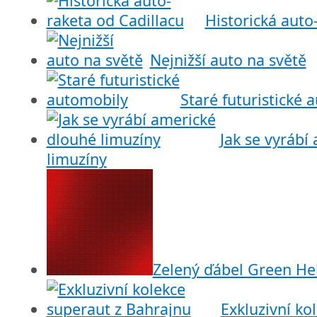
Historická auto
Nejnižší auto na světě
Staré futuristické 
Jak se vyrábí
limuzíny
Zelený ďábel Green H
Exkluzivní ko