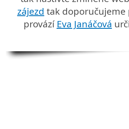
zájezd
tak doporučujeme p
provází
Eva Janáčová
urč