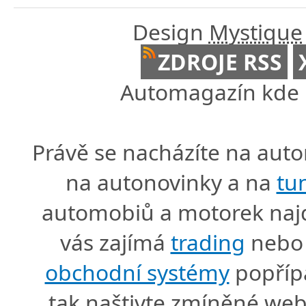
Design
Mystique
ZDROJE RSS
Automagazín kde n
Právě se nacházíte na au
na autonovinky a na
tu
automobiů a motorek naj
vás zajímá
trading
nebo 
obchodní systémy
popříp
tak naštivte zmíněné we