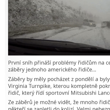
První sníh přináší problémy řidičům na ce
záběry jednoho amerického řidiče…
Záběry by měly pocházet z pondělí a byl
Virginia Turnpike, kterou kompletně pokry
řidič, který řídí sportovní Mitsubishi Lanc
Ze záběrů je možné vidět, že mnoho řidič
někteří se zapletli do kolizí. Velmi nebez