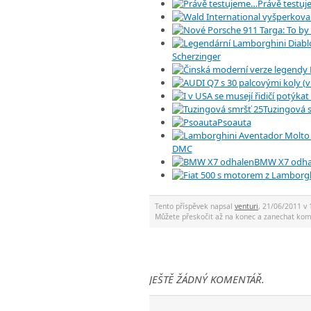
Právě testu
Scherzinger
Tuzingová 
Psoauta
DMC
BMW X7 odha
Tento příspěvek napsal
venturi
, 21/06/2011 v 
Můžete přeskočit až na konec a zanechat ko
JEŠTĚ ŽÁDNÝ KOMENTÁŘ.