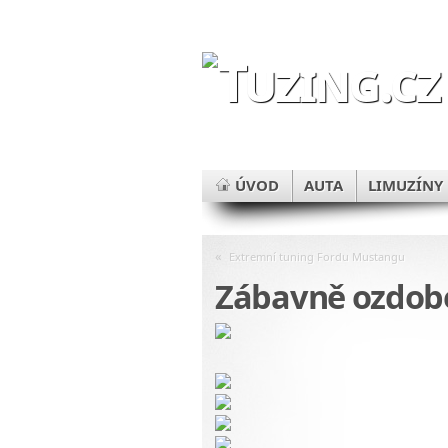
ÚVOD
AUTA
LIMUZÍNY
«
Extremní tuning Fordu Mustangu
Zábavně ozdob