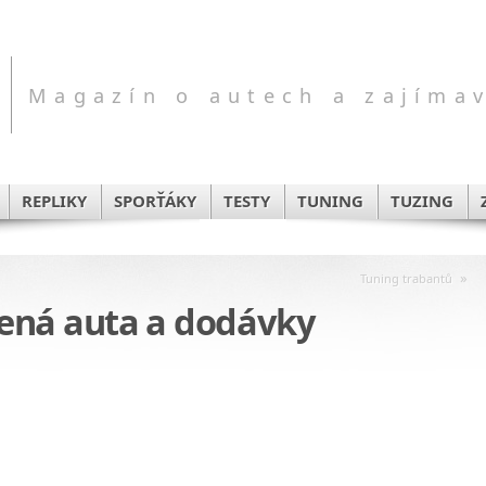
Magazín o autech a zajíma
REPLIKY
SPORŤÁKY
TESTY
TUNING
TUZING
»
Tuning trabantů
ená auta a dodávky