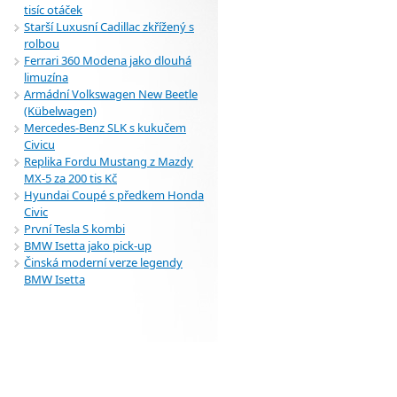
tisíc otáček
Starší Luxusní Cadillac zkřížený s
rolbou
Ferrari 360 Modena jako dlouhá
limuzína
Armádní Volkswagen New Beetle
(Kübelwagen)
Mercedes-Benz SLK s kukučem
Civicu
Replika Fordu Mustang z Mazdy
MX-5 za 200 tis Kč
Hyundai Coupé s předkem Honda
Civic
První Tesla S kombi
BMW Isetta jako pick-up
Činská moderní verze legendy
BMW Isetta