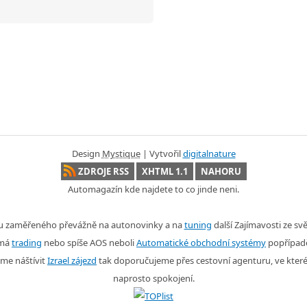
Design
Mystique
| Vytvořil
digitalnature
ZDROJE RSS
XHTML 1.1
NAHORU
Automagazín kde najdete to co jinde neni.
nu zaměřeného převážně na autonovinky a na
tuning
další Zajímavosti ze s
ímá
trading
nebo spíše AOS neboli
Automatické obchodní systémy
popřípad
me náštívit
Izrael zájezd
tak doporučujeme přes cestovní agenturu, ve kter
naprosto spokojení.