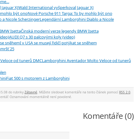
jeme…
Wald International vyšperkoval Jaguar XJ
Nové Porsche 911 Targa: To by mohlo být ono
Legendární Lamborghini Diablo a Nicole
Činská moderní verze legendy BMW Isetta
AUDI Q7 s 30 palcovými koly (video)
I v USA se musejí řidičí potýkat se sněhem
smršť 25
Lamborghini Aventador Molto Veloce od tunerů
len
Fiat 500 s motorem z Lamborghini
15.08 do rubriky
Zábavné
. Můžete sledovat komentáře na tento článek pomocí
RSS 2.0
.
mentář. Oznamování momentálně není povolené.
Komentáře (0)