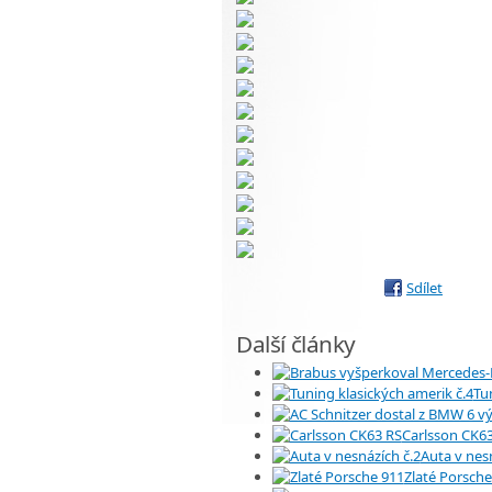
Sdílet
Další články
Tu
Carlsson CK6
Auta v nesn
Zlaté Porsche