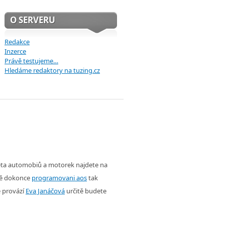
O SERVERU
Redakce
Inzerce
Právě testujeme…
Hledáme redaktory na tuzing.cz
věta automobiů a motorek najdete na
ě dokonce
programovani aos
tak
é provází
Eva Janáčová
určitě budete