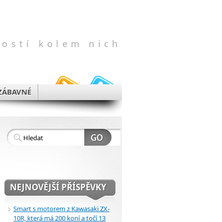
vostí kolem nich
ZÁBAVNÉ
NEJNOVĚJŠÍ PŘÍSPĚVKY
Smart s motorem z Kawasaki ZX-
10R, která má 200 koní a točí 13