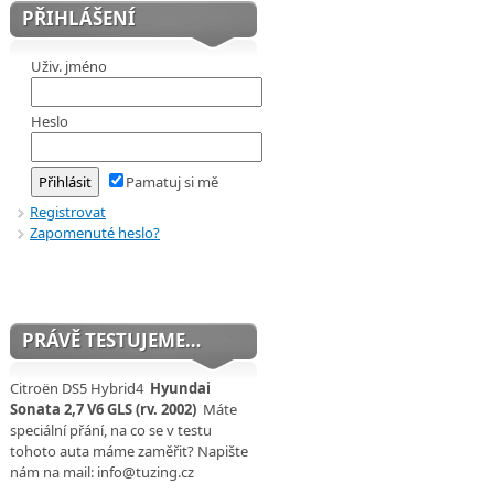
PŘIHLÁŠENÍ
Uživ. jméno
Heslo
Pamatuj si mě
Registrovat
Zapomenuté heslo?
PRÁVĚ TESTUJEME…
Citroën DS5 Hybrid4
Hyundai
Sonata 2,7 V6 GLS (rv. 2002)
Máte
speciální přání, na co se v testu
tohoto auta máme zaměřit? Napište
nám na mail: info@tuzing.cz