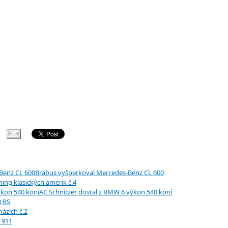
Brabus vyšperkoval Mercedes-Benz CL 600
ning klasických amerik č.4
AC Schnitzer dostal z BMW 6 výkon 540 koní
3 RS
ázích č.2
 911