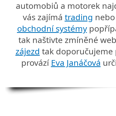
automobiů a motorek naj
vás zajímá
trading
nebo 
obchodní systémy
popříp
tak naštivte zmíněné we
zájezd
tak doporučujeme p
provází
Eva Janáčová
urč