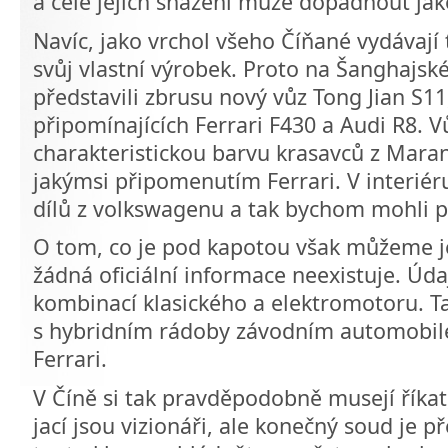
a celé jejich snažení může dopadnout jak
Navíc, jako vrchol všeho Číňané vydávají 
svůj vlastní výrobek. Proto na Šanghajs
představili zbrusu nový vůz Tong Jian S11
připomínajících Ferrari F430 a Audi R8. 
charakteristickou barvu krasavců z Marane
jakýmsi připomenutím Ferrari. V interié
dílů z volkswagenu a tak bychom mohli p
O tom, co je pod kapotou však můžeme j
žádná oficiální informace neexistuje. Úd
kombinací klasického a elektromotoru. Ta
s hybridním rádoby závodním automobile
Ferrari.
V Číně si tak pravděpodobně musejí říkat,
jací jsou vizionáři, ale konečný soud je př