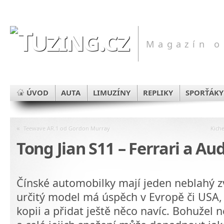
Magazín o
ÚVOD
AUTA
LIMUZÍNY
REPLIKY
SPORŤÁKY
«
Teewave AR.1 od Gordon Murray
Kich
Tong Jian S11 – Ferrari a Au
Čínské automobilky mají jeden neblahý zv
určitý model má úspěch v Evropě či USA, 
kopii a přidat ještě něco navíc. Bohužel n