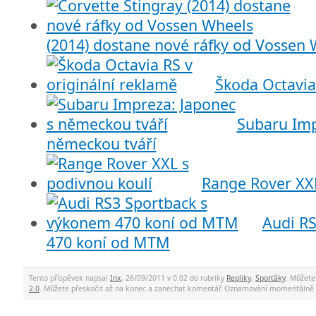
(2014) dostane nové ráfky od Vossen 
Škoda Octavia
Subaru Imp
německou tváří
Range Rover XXL
Audi R
470 koní od MTM
Tento příspěvek napsal
Inx
, 26/09/2011 v 0.02 do rubriky
Repliky
,
Sporťáky
. Můžete
2.0
. Můžete přeskočit až na konec a zanechat komentář. Oznamování momentálně 