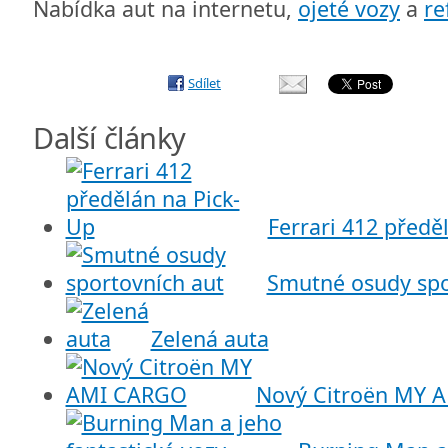
Nabídka aut na internetu,
ojeté vozy
a
re
Sdílet
Další články
Ferrari 412 předě
Smutné osudy spo
Zelená auta
Nový Citroën MY 