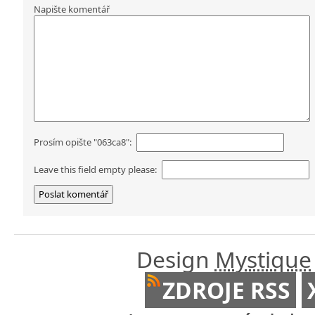
Napište komentář
Prosím opište "063ca8":
Leave this field empty please:
Design
Mystique
ZDROJE RSS