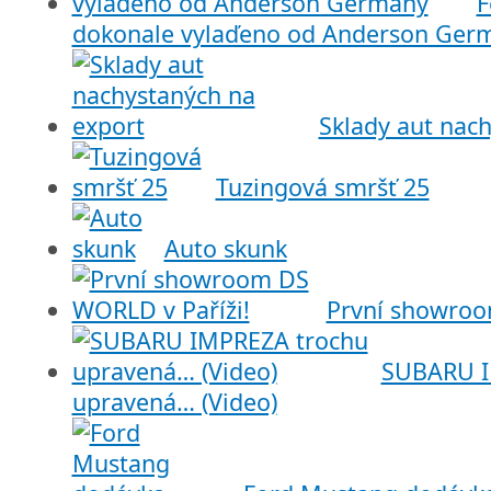
F
dokonale vylaďeno od Anderson Ger
Sklady aut nac
Tuzingová smršť 25
Auto skunk
První showroo
SUBARU I
upravená… (Video)