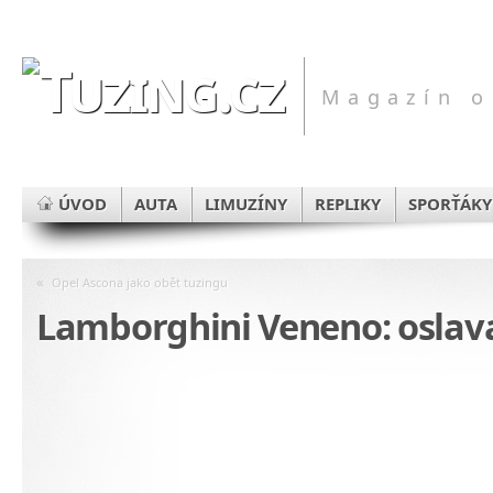
Magazín o
ÚVOD
AUTA
LIMUZÍNY
REPLIKY
SPORŤÁKY
«
Opel Ascona jako obět tuzingu
Lamborghini Veneno: oslav