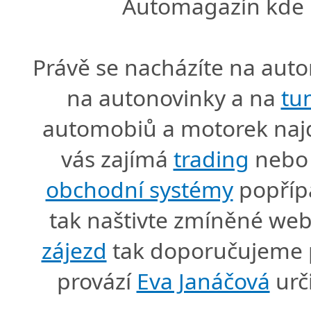
Automagazín kde n
Právě se nacházíte na au
na autonovinky a na
tu
automobiů a motorek naj
vás zajímá
trading
nebo 
obchodní systémy
popříp
tak naštivte zmíněné we
zájezd
tak doporučujeme p
provází
Eva Janáčová
urč