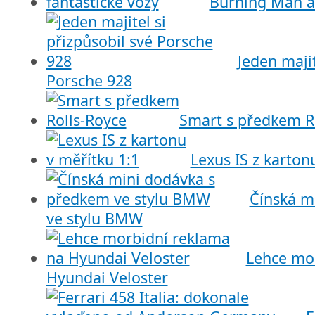
Burning Man a 
Jeden majit
Porsche 928
Smart s předkem R
Lexus IS z karton
Čínská m
ve stylu BMW
Lehce mo
Hyundai Veloster