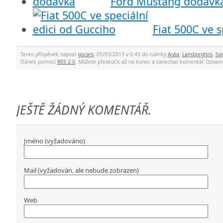
Ford Mustang dodávk
Fiat 500C ve s
Tento příspěvek napsal
gocars
, 05/03/2013 v 0.45 do rubriky
Auta
,
Lamborghini
,
Sp
článek pomocí
RSS 2.0
. Můžete přeskočit až na konec a zanechat komentář. Ozna
JEŠTĚ ŽÁDNÝ KOMENTÁŘ.
Jméno (vyžadováno)
Mail (vyžadován, ale nebude zobrazen)
Web