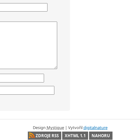
Design
Mystique
| Vytvořil
digitalnature
ZDROJE RSS
XHTML 1.1
NAHORU