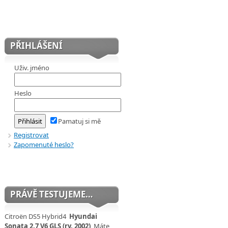
PŘIHLÁŠENÍ
Uživ. jméno
Heslo
Pamatuj si mě
Registrovat
Zapomenuté heslo?
PRÁVĚ TESTUJEME…
Citroën DS5 Hybrid4
Hyundai
Sonata 2,7 V6 GLS (rv. 2002)
Máte