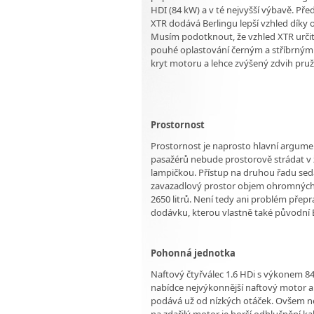
HDI (84 kW) a v té nejvyšší výbavě. Pře
XTR dodává Berlingu lepší vzhled díky 
Musím podotknout, že vzhled XTR určit
pouhé oplastování černým a stříbrným 
kryt motoru a lehce zvýšený zdvih pruž
Prostornost
Prostornost je naprosto hlavní argumen
pasažérů nebude prostorově strádat v ž
lampičkou. Přístup na druhou řadu sed
zavazadlový prostor objem ohromných 6
2650 litrů. Není tedy ani problém pře
dodávku, kterou vlastně také původní B
Pohonná jednotka
Naftový čtyřválec 1.6 HDi s výkonem 8
nabídce nejvýkonnější naftový motor a
podává už od nízkých otáček. Ovšem nej
na zdařilý motor je horší odhlučnění ka