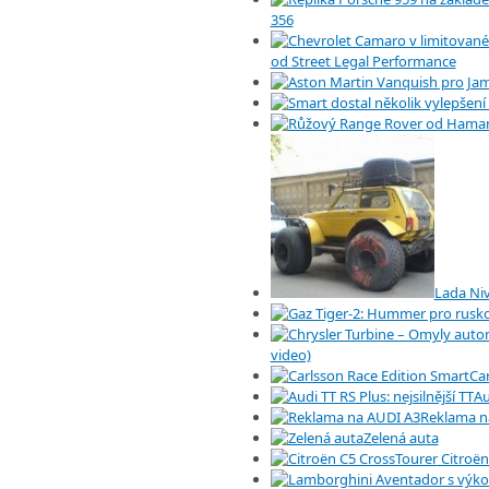
356
od Street Legal Performance
Lada Niv
video)
Car
Au
Reklama n
Zelená auta
Citroën