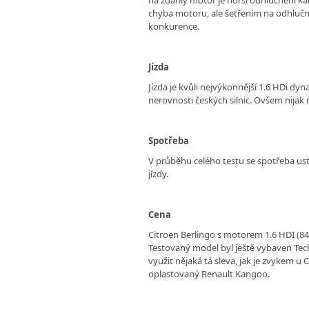
chyba motoru, ale šetřením na odhlučn
konkurence.
Jízda
Jízda je kvůli nejvýkonnější 1.6 HDi dy
nerovnosti českých silnic. Ovšem nijak
Spotřeba
V průběhu celého testu se spotřeba ust
jízdy.
Cena
Citroën Berlingo s motorem 1.6 HDI (84
Testovaný model byl ještě vybaven Tec
využit nějaká tá sleva, jak je zvykem u
oplastovaný Renault Kangoo.