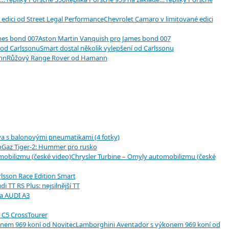
Chevrolet Camaro v limitované edici
Aston Martin Vanquish pro James bond 007
Smart dostal několik vylepšení od Carlssonu
Růžový Range Rover od Hamann
a s balonovými pneumatikami (4 fotky)
Gaz Tiger-2: Hummer pro rusko
Chrysler Turbine – Omyly automobilizmu (české
lsson Race Edition Smart
di TT RS Plus: nejsilnější TT
a AUDI A3
 C5 CrossTourer
Lamborghini Aventador s výkonem 969 koní od