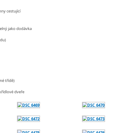
ny cestující
telný jako dodávka
ídu)
né třídě)
křídlové dveře