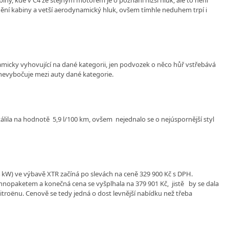
ění kabiny a vetší aerodynamický hluk, ovšem tímhle neduhem trpí i
namicky vyhovující na dané kategorii, jen podvozek o něco hůř vstřebává
 nevybočuje mezi auty dané kategorie.
álila na hodnotě 5,9 l/100 km, ovšem nejednalo se o nejúspornější styl
 kW) ve výbavě XTR začíná po slevách na ceně 329 900 Kč s DPH.
hnopaketem a konečná cena se vyšplhala na 379 901 Kč, jistě by se dala
 Citroënu. Cenově se tedy jedná o dost levnější nabídku než třeba