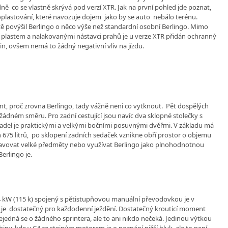
dně co se vlastně skrývá pod verzí XTR. Jak na první pohled jde poznat,
oplastování, které navozuje dojem jako by se auto nebálo terénu.
ě povýšil Berlingo o něco výše než standardní osobní Berlingo. Mimo
plastem a nalakovanými nástavci prahů je u verze XTR přidán ochranný
in, ovšem nemá to žádný negativní vliv na jízdu.
t, proč zrovna Berlingo, tady vážně neni co vytknout. Pět dospělých
ádném směru. Pro zadní cestující jsou navíc dva sklopné stolečky s
adel je praktickými a velkými bočními posuvnými dvěřmi. V základu má
75 litrů, po sklopení zadních sedaček vznikne obří prostor o objemu
pravovat velké předměty nebo využívat Berlingo jako plnohodnotnou
erlingo je.
4 kW (115 k) spojený s pětistupňovou manuální převodovkou je v
 je dostatečný pro každodenní ježdění. Dostatečný krouticí moment
edná se o žádného sprintera, ale to ani nikdo nečeká. Jedinou výtkou
biny, kde v C4 ze stejným motorem je o poznání nižší hluk, ale to není