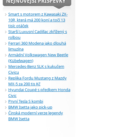
NEJNOVĚJŠÍ PŘÍSPĚVKY
Smart s motorem z Kawasaki ZX-
10R, která má 200 koní a točí 13
tisíc otáček
Starší Luxusní Cadillac zkřížený s
rolbou
Ferrari 360 Modena jako dlouhá
limuzína
Armádní Volkswagen New Beetle
(Kübelwagen)
Mercedes-Benz SLK s kukučem
Civicu
Replika Fordu Mustang z Mazdy
MX-5 za 200 tis Kč
Hyundai Coupé s předkem Honda
Civic
První Tesla S kombi
BMW Isetta jako pick-up
Činská moderní verze legendy
BMW Isetta