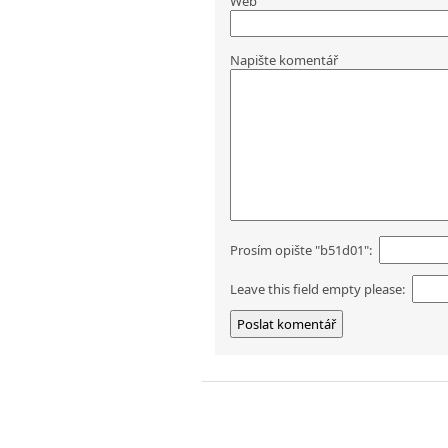
Web
Napište komentář
Prosím opište "b51d01":
Leave this field empty please: