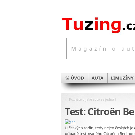
Magazín o aut
ÚVOD
AUTA
LIMUZÍNY
«
Poznáte o jaké auto se jedná ?
Test: Citroën B
U českých rodin, tedy nejen českých j
případě testovaného Citroëna Berlingo.