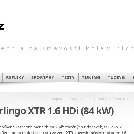
ech a zajímavostí kolem nic
REPLIKY
SPORŤÁKY
TESTY
TUNING
TUZING
»
Amphicar – Omyly automobilizmu (české video)
erlingo XTR 1.6 HDi (84 kW)
e oblíbená kategorie menších MPV přestavěných z dodávek, tak jako v
 Berlingo jsem dostal k testu ve verzi XTR s nejvýkonějším motorem 1.6