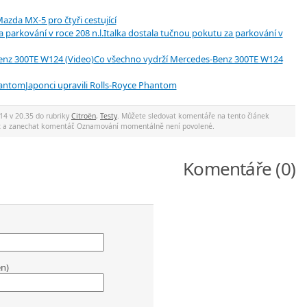
azda MX-5 pro čtyři cestující
Italka dostala tučnou pokutu za parkování v
Co všechno vydrží Mercedes-Benz 300TE W124
Japonci upravili Rolls-Royce Phantom
14 v 20.35 do rubriky
Citroën
,
Testy
. Můžete sledovat komentáře na tento článek
ec a zanechat komentář. Oznamování momentálně není povolené.
Komentáře (0)
en)