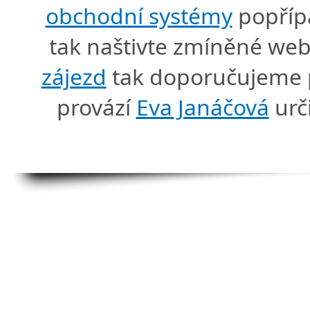
obchodní systémy
popříp
tak naštivte zmíněné we
zájezd
tak doporučujeme p
provází
Eva Janáčová
urč