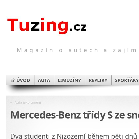
Magazín o autech a zajím
ÚVOD
AUTA
LIMUZÍNY
REPLIKY
SPORŤÁKY
«
Auta jako umění
Mercedes-Benz třídy S ze s
Dva studenti z Nizozemí během pěti dnů 