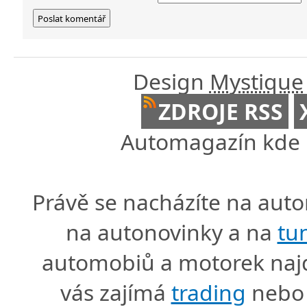
Design
Mystique
ZDROJE RSS
Automagazín kde n
Právě se nacházíte na au
na autonovinky a na
tu
automobiů a motorek naj
vás zajímá
trading
nebo 