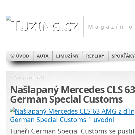
Magazín o
ÚVOD
AUTA
LIMUZÍNY
REPLIKY
SPORŤÁKY
«
Tuzingová smršť 13
Našlapaný Mercedes CLS 63
German Special Customs
Tuneři German Special Customs se pusti