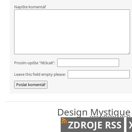
Napište komentář
Prosím opište "063ca8":
Leave this field empty please:
Design
Mystique
ZDROJE RSS