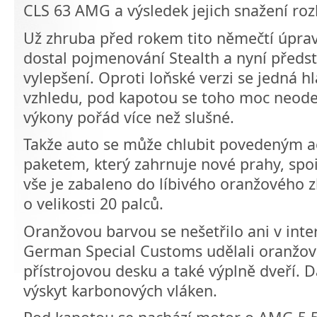
CLS 63 AMG a výsledek jejich snažení roz
Už zhruba před rokem tito němečtí úpravc
dostal pojmenování Stealth a nyní předst
vylepšení. Oproti loňské verzi se jedná 
vzhledu, pod kapotou se toho moc neodehr
výkony pořád více než slušné.
Takže auto se může chlubit povedeným
paketem, který zahrnuje nové prahy, spoil
vše je zabaleno do líbivého oranžového z
o velikosti 20 palců.
Oranžovou barvou se nešetřilo ani v inte
German Special Customs udělali oranžov
přístrojovou desku a také výplně dveří. D
výskyt karbonových vláken.