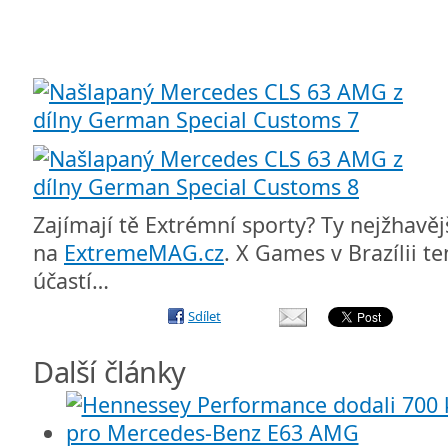
Zajímají tě Extrémní sporty? Ty nejžhavěj
na
ExtremeMAG.cz
. X Games v Brazílii te
účastí…
Sdílet
Další články