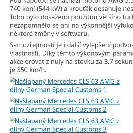
Pod kapotou se nachází motor o AMG 5.5 
740 koní (544 kW) a krouťák dosahuje ne
Toho bylo dosaženo použitím většího turb
nezapomnělo se ani na výkonnější výfuk
některé změny v softwaru.
Samozřejmostí je i další vylepšení podvoz
vlastností. Díky těmto výkonovým param
akcelerovat z nuly na stovku za 3.7 seku
je 350 km/h.