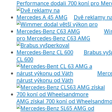
Performance dodali 700 koní pro Me
Dvě reklamy n
Wi
pro Mercedes-Benz C63 AMG
Brabus vyš
CL 600
Merce
nárust výkonu od Väth
AMG získal 700 koní od Wheelsandmo