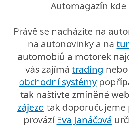
Automagazín kde n
Právě se nacházíte na au
na autonovinky a na
tu
automobiů a motorek naj
vás zajímá
trading
nebo 
obchodní systémy
popříp
tak naštivte zmíněné we
zájezd
tak doporučujeme p
provází
Eva Janáčová
urč