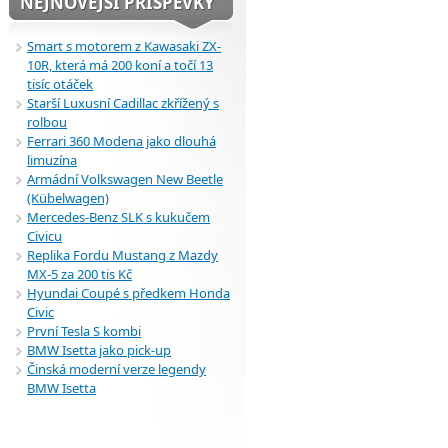
NEJNOVĚJŠÍ PŘÍSPĚVKY
Smart s motorem z Kawasaki ZX-
10R, která má 200 koní a točí 13
tisíc otáček
Starší Luxusní Cadillac zkřížený s
rolbou
Ferrari 360 Modena jako dlouhá
limuzína
Armádní Volkswagen New Beetle
(Kübelwagen)
Mercedes-Benz SLK s kukučem
Civicu
Replika Fordu Mustang z Mazdy
MX-5 za 200 tis Kč
Hyundai Coupé s předkem Honda
Civic
První Tesla S kombi
BMW Isetta jako pick-up
Činská moderní verze legendy
BMW Isetta