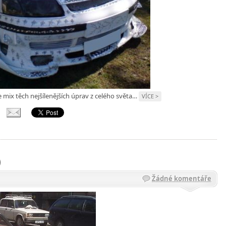
eme mix těch nejšílenějších úprav z celého světa…
VÍCE >
)
Žádné komentáře