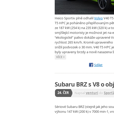
Heico Sportiv plně odhalil
Volvo
V40 T5
T5 HPC je poháněno přeplňovaným pětivá
ze 187 kW (254 k) na 235 kW (320 k) a
smýšlející motoristy je možnost jet na 
“ekologické” palivo dokáže upravené Vo
rychlost 265 km/h. Kromě upraveného 
snížil podvozek o 30 mm. V40 T5 HPC j
byly upraveny brzdy a nově nasazena 
VÍCE >
Sdílet
Subaru BRZ s V8 o ob
24. ČER
Napsal
venturi
do
Sporť
Sériové Subaru BRZ (stejně jak jeho s
výkonu 147 kW (200 k) v 7000 min-1, 