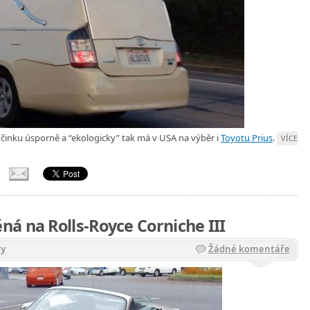
očinku úsporně a “ekologicky” tak má v USA na výběr i
Toyotu Prius
.
VÍCE
á na Rolls-Royce Corniche III
ky
Žádné komentáře