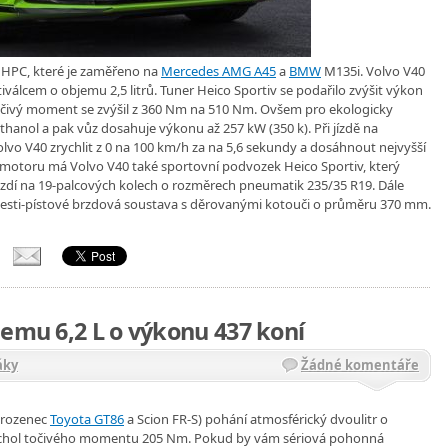
 HPC, které je zaměřeno na
Mercedes AMG A45
a
BMW
M135i. Volvo V40
lcem o objemu 2,5 litrů. Tuner Heico Sportiv se podařilo zvýšit výkon
 točivý moment se zvýšil z 360 Nm na 510 Nm. Ovšem pro ekologicky
ethanol a pak vůz dosahuje výkonu až 257 kW (350 k). Při jízdě na
lvo V40 zrychlit z 0 na 100 km/h za na 5,6 sekundy a dosáhnout nejvyšší
motoru má Volvo V40 také sportovní podvozek Heico Sportiv, který
ezdí na 19-palcových kolech o rozměrech pneumatik 235/35 R19. Dále
šesti-pístové brzdová soustava s děrovanými kotouči o průměru 370 mm.
jemu 6,2 L o výkonu 437 koní
áky
Žádné komentáře
ourozenec
Toyota GT86
a Scion FR-S) pohání atmosférický dvoulitr o
vrchol točivého momentu 205 Nm. Pokud by vám sériová pohonná