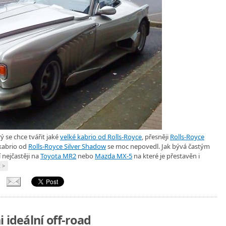
ý se chce tvářit jaké
velké kabrio od Rolls-Royce
, přesněji
Rolls-Royce
 kabrio od
Rolls-Royce Silver Shadow
se moc nepovedl. Jak bývá častým
 nejčastěji na
Toyota MR2
nebo
Mazda MX-5
na které je přestavěn i
 >
 ideální off-road