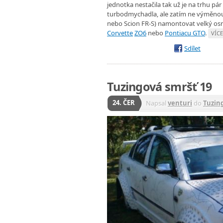
jednotka nestačila tak už je na trhu p
turbodmychadla, ale zatím ne výměnou
nebo Scion FR-S) namontovat velký osmi
Corvette
ZO6
nebo
Pontiacu GTO
.
VÍCE
Sdílet
Tuzingová smršť 19
24. ČER
Napsal
venturi
do
Tuzin