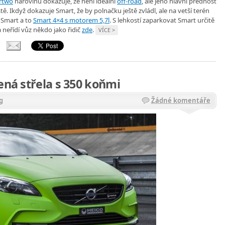
rtwo
narovinu dokazuje, že neni ideální
off-road
, ale jeho hlavní přednost
ě. Ikdyž dokazuje Smart, že by polnačku ještě zvládl, ale na vetší terén
ý Smart a to
Smart 4×4 s motorem 5,7l
. S lehkostí zaparkovat Smart určitě
neřídí vůz někdo jako řidič
zde
.
VÍCE >
ená střela s 350 koňmi
g
Žádné komentáře