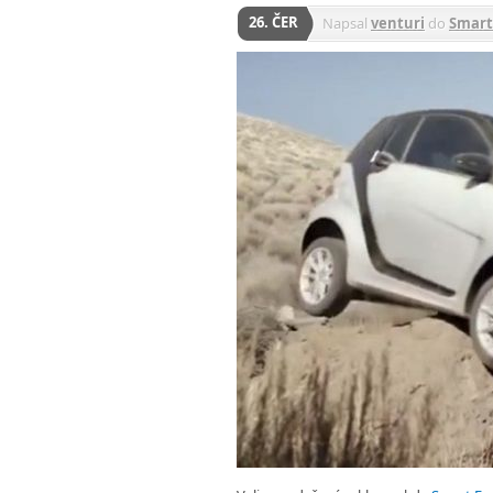
26. ČER
Napsal
venturi
do
Smart