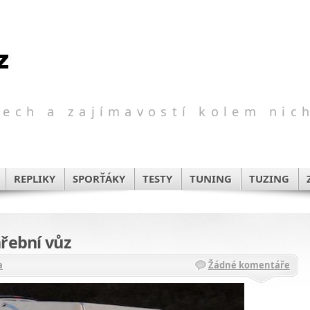
ech a zajímavostí kolem nic
REPLIKY
SPORŤÁKY
TESTY
TUNING
TUZING
hřební vůz
a
Žádné komentáře