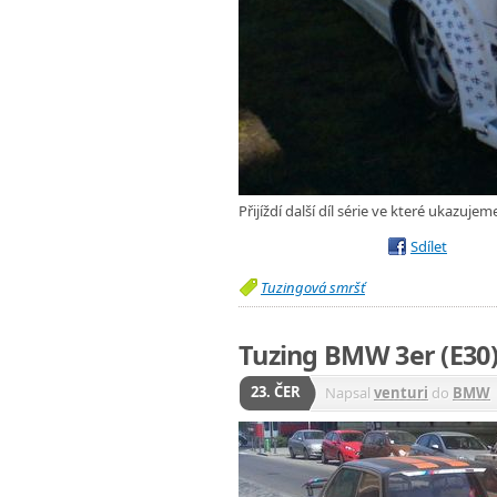
Přijíždí další díl série ve které ukazuj
Sdílet
Tuzingová smršť
Tuzing BMW 3er (E30
23. ČER
Napsal
venturi
do
BMW