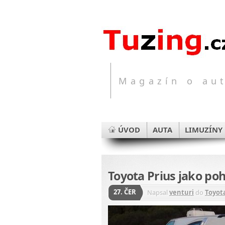
Magazín o aut
ÚVOD
AUTA
LIMUZÍNY
Toyota Prius jako po
27. ČER
Napsal
venturi
do
Toyot