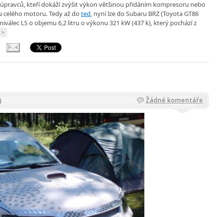
ár úpravců, kteří dokáží zvýšit výkon většinou přidáním kompresoru nebo
 celého motoru. Tedy až do
ted
, nyní lze do Subaru BRZ (Toyota GT86
válec LS o objemu 6,2 litru o výkonu 321 kW (437 k), který pochází z
 >
g
Žádné komentáře