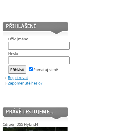
PŘIHLÁŠENÍ
Uživ. jméno
Heslo
Pamatuj si mě
Registrovat
Zapomenuté heslo?
PRÁVĚ TESTUJEME…
Citroën DS5 Hybrid4