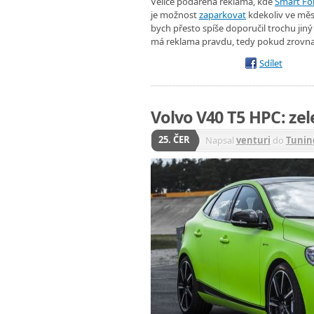
Velice podařená reklama, kde
Smart Fo
je možnost
zaparkovat
kdekoliv ve měst
bych přesto spíše doporučil trochu jin
má reklama pravdu, tedy pokud zrovna 
Sdílet
Volvo V40 T5 HPC: zel
25. ČER
Napsal
venturi
do
Tunin