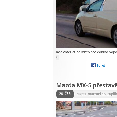
Kdo chtěl jet na místo posledního odp
>
Sdílet
Mazda MX-5 přestavěn
26. ČER
Napsal
venturi
do
Repli