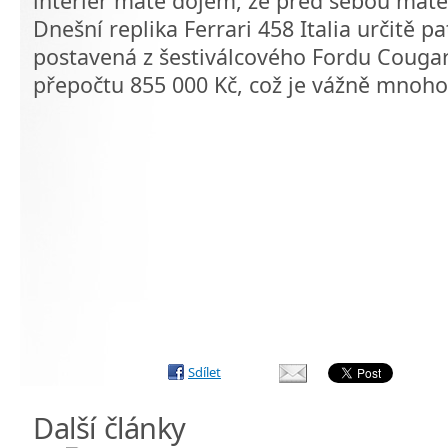
interiér máte dojem, že před sebou máte 
Dnešní replika Ferrari 458 Italia určitě p
postavená z šestiválcového Fordu Cougar 
přepočtu 855 000 Kč, což je vážně mnoho
Sdílet
Další články