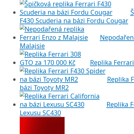
Š
F430 Scuderia na bázi Fordu Cougar
Nepodařená
Malajsie
Replika Ferrar
Replika 
bázi Toyoty MR2
Replika F
Lexusu SC430