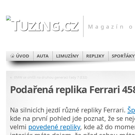
Magazín o
ÚVOD
AUTA
LIMUZÍNY
REPLIKY
SPORŤÁKY
«
BMW se ohlíží na druhou generaci řady 7 (E32)
Podařená replika Ferrari 458
Na silnicích jezdí různé repliky Ferrari.
Šp
kde na první pohled jde poznat, že se nej
velmi
povedené repliky
, kde až do mome