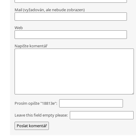
Mail (vyžadován, ale nebude zobrazen)
Web
Napište komentář
Prosím opište "18813e":
Leave this field empty please: