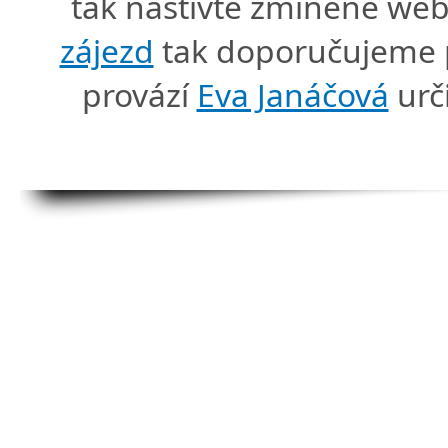
tak naštivte zmíněné we
zájezd
tak doporučujeme p
provází
Eva Janáčová
urč