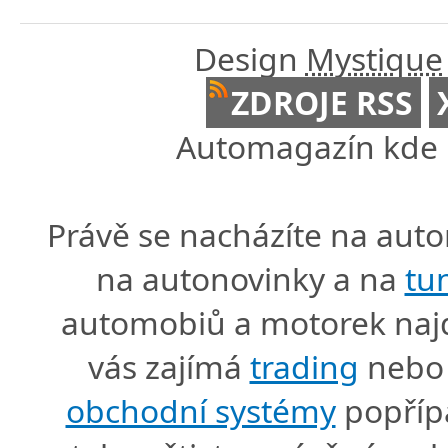
Design
Mystique
ZDROJE RSS
Automagazín kde n
Právě se nacházíte na au
na autonovinky a na
tu
automobiů a motorek naj
vás zajímá
trading
nebo 
obchodní systémy
popříp