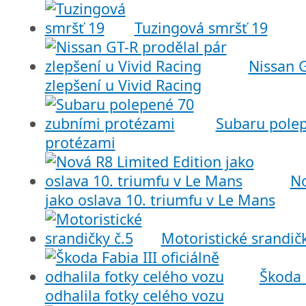
Tuzingová smršť 19
Nissan G
zlepšení u Vivid Racing
Subaru pole
protézami
No
jako oslava 10. triumfu v Le Mans
Motoristické srandičk
Škoda F
odhalila fotky celého vozu