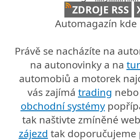
ZDROJE RSS
Automagazín kde n
Právě se nacházíte na au
na autonovinky a na
tu
automobiů a motorek naj
vás zajímá
trading
nebo 
obchodní systémy
popříp
tak naštivte zmíněné we
zájezd
tak doporučujeme p