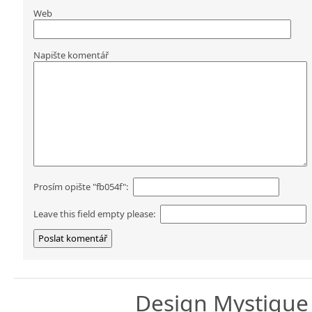
Web
Napište komentář
Prosím opište "fb054f":
Leave this field empty please:
Design
Mystique