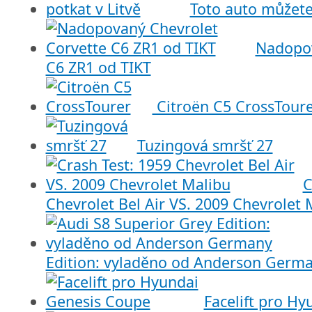
Toto auto můžete 
Nadopov
C6 ZR1 od TIKT
Citroën C5 CrossTour
Tuzingová smršť 27
C
Chevrolet Bel Air VS. 2009 Chevrolet 
Edition: vyladěno od Anderson Germ
Facelift pro H