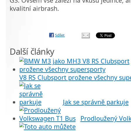
G3. Ovšem vše záleží na vkusu jedince, al
kvalitní airbrash.
Sdílet
Další články
V8 RS Clubsport prožene všechny sup
Jak se správně parkuje
Prodloužený Vol