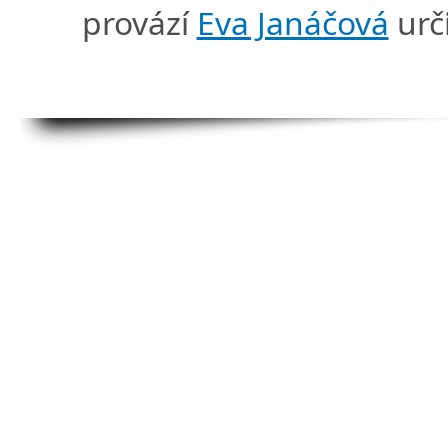
provází
Eva Janáčová
urč