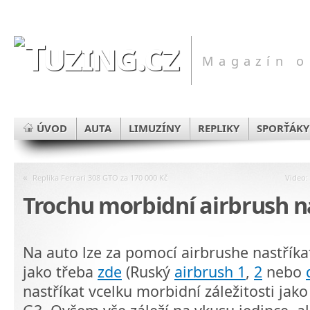
Magazín o
ÚVOD
AUTA
LIMUZÍNY
REPLIKY
SPORŤÁKY
«
Replika Ferrari 308 GTO za 170 000 Kč
Video:
Trochu morbidní airbrush n
Na auto lze za pomocí airbrushe nastříkat
jako třeba
zde
(Ruský
airbrush 1
,
2
nebo
nastříkat vcelku morbidní záležitosti jak