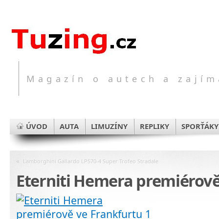
Magazín o autech a zajím
ÚVOD
AUTA
LIMUZÍNY
REPLIKY
SPORŤÁKY
«
Lamborghini Gallardo LP570-4 Super Trofeo Stradale
Eterniti Hemera premiérově