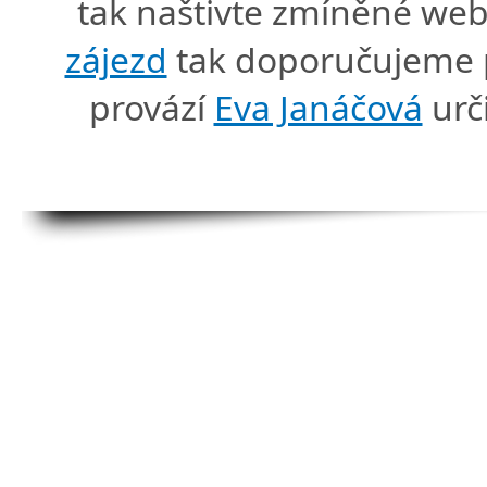
tak naštivte zmíněné we
zájezd
tak doporučujeme p
provází
Eva Janáčová
urč