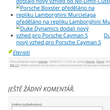
dostalo nový vzhled od No-Limit-Cus
předěláno na repliku Lamborghini Mu
Du
nový vzhed pro Porsche Cayman S
Eterniti
Tento příspěvek napsal
kotajda
, 14/09/2011 v 13.00 do rubriky
Porsche
,
Tuning
. Mů
RSS 2.0
. Můžete přeskočit až na konec a zanechat komentář. Oznamování momentá
JEŠTĚ ŽÁDNÝ KOMENTÁŘ.
Jméno (vyžadováno)