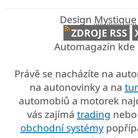
Design
Mystique
ZDROJE RSS
Automagazín kde n
Právě se nacházíte na au
na autonovinky a na
tu
automobiů a motorek naj
vás zajímá
trading
nebo 
obchodní systémy
popříp