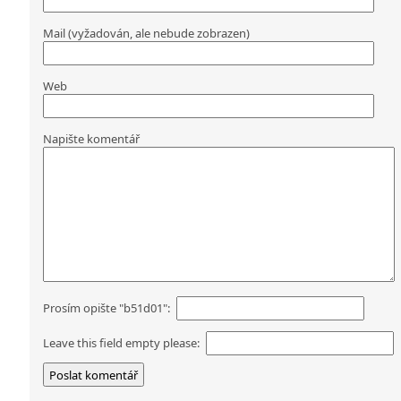
Mail (vyžadován, ale nebude zobrazen)
Web
Napište komentář
Prosím opište "b51d01":
Leave this field empty please: