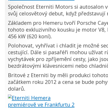
Společnost Eterniti Motors si autosalon 
svůj celosvětový debut, když představu
Základem pro Hemeru tvoří Porsche Cay
tohoto exkluzivního kousku je motor V8,
456 kW (620 koní).
Polohovat, vyhřívat i chladit je možné s
cestující. Dále si pasařéři mohou užívat 
vychytávek pro zpříjemění cesty, jako js
bezdrátovými klávesnicemi nebo chladni
Britové z Eterniti by měli produkci tohot
začátkem roku 2012 a cena se bude pohy
dolarů.