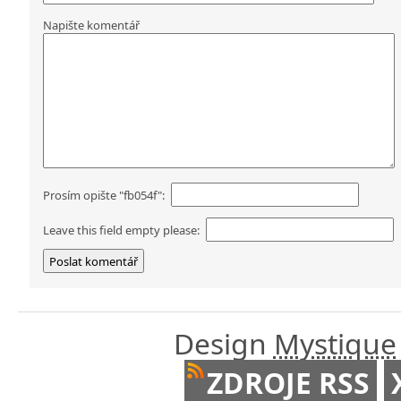
Napište komentář
Prosím opište "fb054f":
Leave this field empty please:
Design
Mystique
ZDROJE RSS