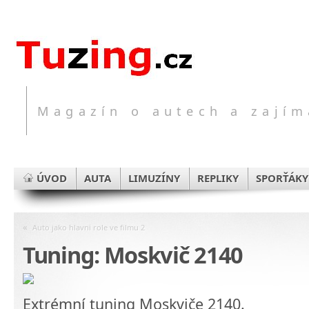
Magazín o autech a zajím
ÚVOD
AUTA
LIMUZÍNY
REPLIKY
SPORŤÁKY
«
Auto jako hlavni role ve filmu 2
Tuning: Moskvič 2140
Extrémní tuning Moskviče 2140.