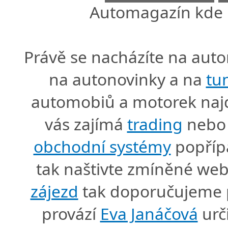
Automagazín kde n
Právě se nacházíte na au
na autonovinky a na
tu
automobiů a motorek naj
vás zajímá
trading
nebo 
obchodní systémy
popříp
tak naštivte zmíněné we
zájezd
tak doporučujeme p
provází
Eva Janáčová
urč