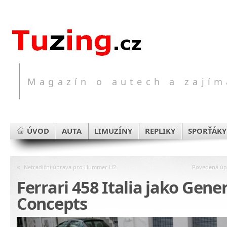
Magazín o autech a zajím
ÚVOD
AUTA
LIMUZÍNY
REPLIKY
SPORŤÁKY
«
Netradiční úprava pro Hummer H2
Povedená úpr
Ferrari 458 Italia jako Gene
Concepts