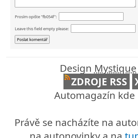
Prosím opište "fb054f":
Leave this field empty please:
Design
Mystique
ZDROJE RSS
Automagazín kde n
Právě se nacházíte na au
na autonovinky a na
tu