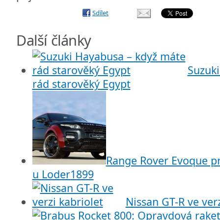
Sdílet
Další články
Suzuki
rád starověký Egypt
Range Rover Evoque pro
u Loder1899
Nissan GT-R ve verz