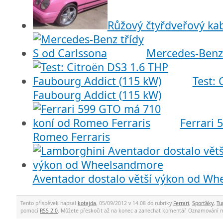
Růžový čtyřdveřový kab
Mercedes-Benz 
Test: 
Faubourg Addict (115 kW)
Ferrari 
Romeo Ferraris
Aventador dostalo větší výkon od W
Tento příspěvek napsal
kotajda
, 05/09/2012 v 14.08 do rubriky
Ferrari
,
Sporťáky
,
Tu
pomocí
RSS 2.0
. Můžete přeskočit až na konec a zanechat komentář. Oznamování 