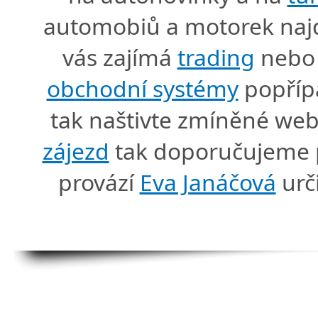
automobiů a motorek naj
vás zajímá
trading
nebo 
obchodní systémy
popříp
tak naštivte zmíněné we
zájezd
tak doporučujeme p
provází
Eva Janáčová
urč