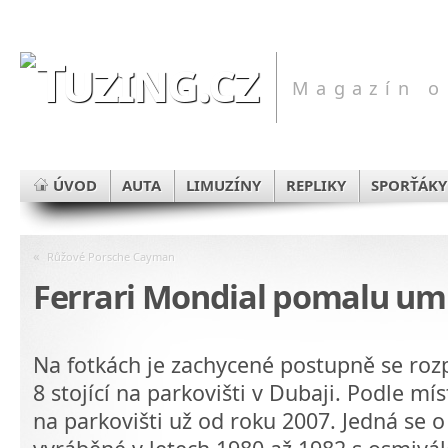
Magazín o
ÚVOD
AUTA
LIMUZÍNY
REPLIKY
SPORŤÁKY
«
Růžové Porsche Cayman
Ferrari Mondial pomalu umír
Na fotkách je zachycené postupně se rozp
8 stojící na parkovišti v Dubaji. Podle mís
na parkovišti už od roku 2007. Jedná se o