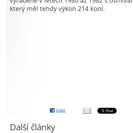
vyráběné v letech 1980 až 1982 s osmivál
který měl tehdy výkon 214 koní.
Sdílet
Další články