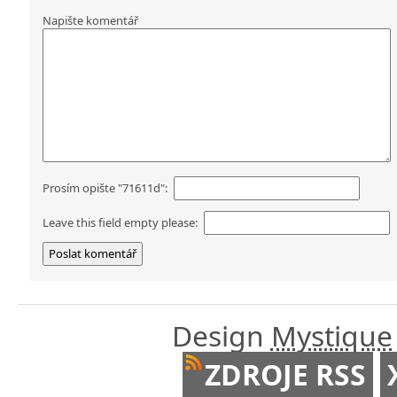
Napište komentář
Prosím opište "71611d":
Leave this field empty please:
Design
Mystique
ZDROJE RSS