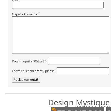
Napište komentář
Prosím opište "063ca8":
Leave this field empty please:
Design
Mystique