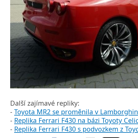
Další zajímavé repliky:
-
Toyota MR2 se proměnila v Lamborghin
-
Replika Ferrari F430 na bázi Toyoty Celi
-
Replika Ferrari F430 s podvozkem z Toy