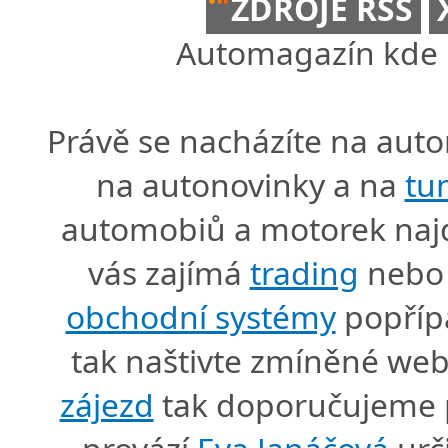
ZDROJE RSS
Automagazín kde n
Právě se nacházíte na au
na autonovinky a na
tu
automobiů a motorek naj
vás zajímá
trading
nebo 
obchodní systémy
popříp
tak naštivte zmíněné we
zájezd
tak doporučujeme p