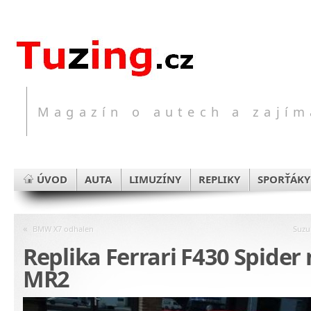
Magazín o autech a zajím
ÚVOD
AUTA
LIMUZÍNY
REPLIKY
SPORŤÁKY
«
BMW X7 odhalen
Suzu
Replika Ferrari F430 Spider 
MR2