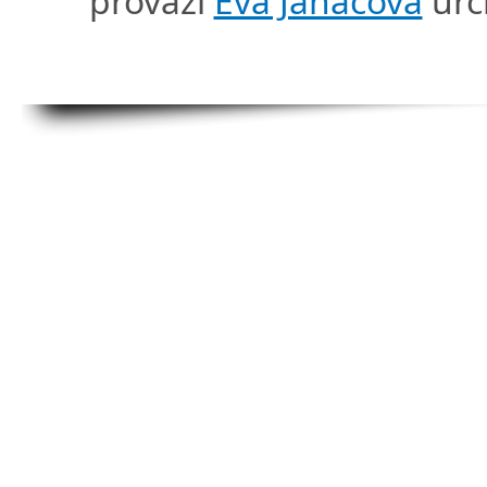
provází
Eva Janáčová
urč