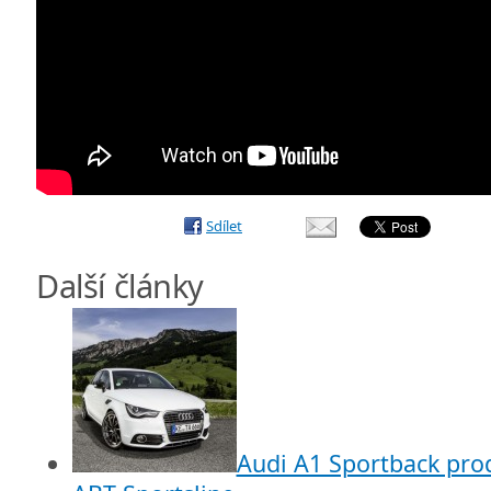
Sdílet
Další články
Audi A1 Sportback prod