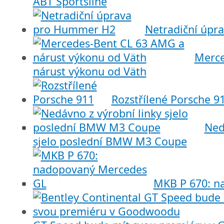
ABT Sportsline
Netradiční úp
Merce
nárust výkonu od Väth
Rozstřílené Porsche 9
Ned
sjelo poslední BMW M3 Coupe
MKB P 670: n