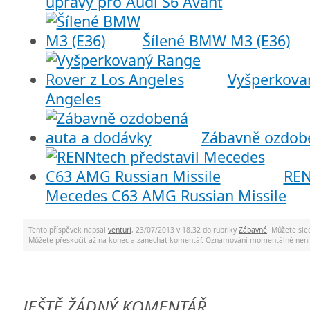
úpravy pro Audi S6 Avant
Šílené BMW M3 (E36)
Vyšperkova
Angeles
Zábavně ozdob
REN
Mecedes C63 AMG Russian Missile
Tento příspěvek napsal
venturi
, 23/07/2013 v 18.32 do rubriky
Zábavné
. Můžete sl
Můžete přeskočit až na konec a zanechat komentář. Oznamování momentálně není
JEŠTĚ ŽÁDNÝ KOMENTÁŘ.