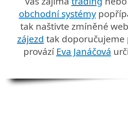
vás zajímá
trading
nebo 
obchodní systémy
popříp
tak naštivte zmíněné we
zájezd
tak doporučujeme p
provází
Eva Janáčová
urč