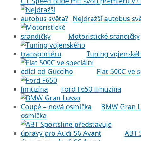
GT Speed bude mít svou premiéru v
Nejdražší autobus sv
Motoristické srandičky
Tuning vojenskéh
Fiat 500C ve s
Ford F650 limuzína
BMW Gran L
osmička
ABT S