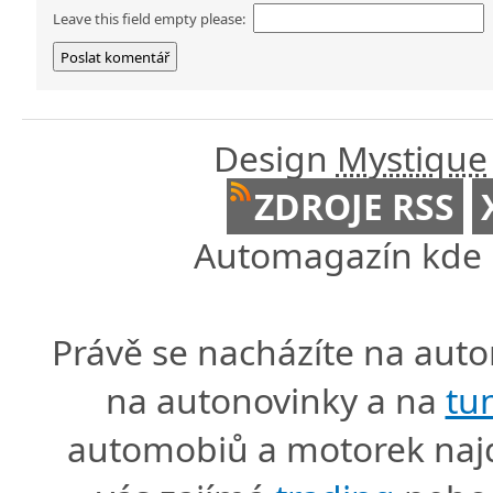
Leave this field empty please:
Design
Mystique
ZDROJE RSS
Automagazín kde n
Právě se nacházíte na au
na autonovinky a na
tu
automobiů a motorek naj