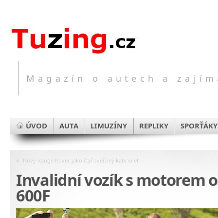
Magazín o autech a zajím
ÚVOD
AUTA
LIMUZÍNY
REPLIKY
SPORŤÁKY
«
Nový Range Rover jako čtyřdveřový kabriolet
Invalidní vozík s motorem o
600F