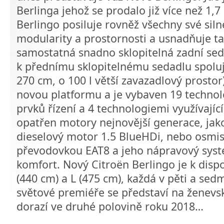
Berlinga jehož se prodalo již více než 1,
Berlingo posiluje rovněž všechny své siln
modularity a prostornosti a usnadňuje ta
samostatná snadno sklopitelná zadní sed
k přednímu sklopitelnému sedadlu spoluj
270 cm, o 100 l větší zavazadlový prostor)
novou platformu a je vybaven 19 techno
prvků řízení a 4 technologiemi využívající
opatřen motory nejnovější generace, jak
dieselový motor 1.5 BlueHDi, nebo osm
převodovkou EAT8 a jeho nápravový systém
komfort. Nový Citroën Berlingo je k dispo
(440 cm) a L (475 cm), každá v pěti a sed
světové premiéře se představí na ženevs
dorazí ve druhé polovině roku 2018…