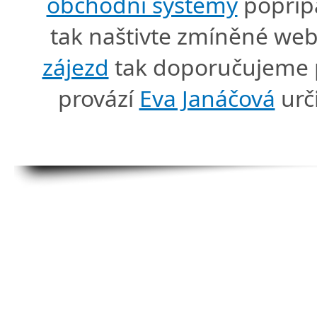
obchodní systémy
popříp
tak naštivte zmíněné we
zájezd
tak doporučujeme p
provází
Eva Janáčová
urč