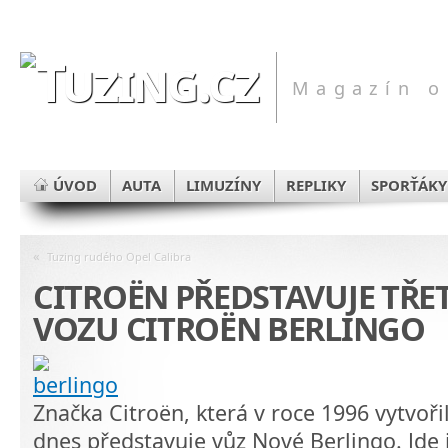
Magazín o
ÚVOD
AUTA
LIMUZÍNY
REPLIKY
SPORŤÁKY
«
Tuzing rudého Opel Calibra
CITROËN PŘEDSTAVUJE TŘE
VOZU CITROËN BERLINGO
Značka Citroën, která v roce 1996 vytvoř
dnes představuje vůz Nové Berlingo. Jde j