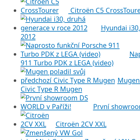
Citroën C5 CrossTour
Hyundai i30
2012
Nap
911 Turbo PDK z LEGA (video)
Mugen 
Civic Type R Mugen
První showroo
Citroën 2CV XXL