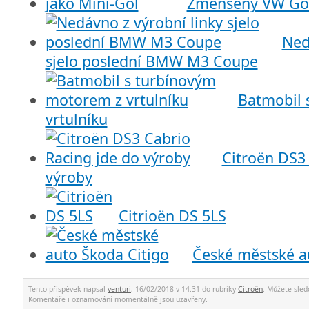
Zmenšený VW Gol
Ned
sjelo poslední BMW M3 Coupe
Batmobil 
vrtulníku
Citroën DS3 
výroby
Citrioën DS 5LS
České městské a
Tento příspěvek napsal
venturi
, 16/02/2018 v 14.31 do rubriky
Citroën
. Můžete sle
Komentáře i oznamování momentálně jsou uzavřeny.