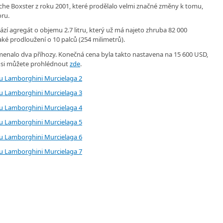
rsche Boxster z roku 2001, které prodělalo velmi značné změny k tomu,
oru.
í agregát o objemu 2.7 litru, který už má najeto zhruba 82 000
aké prodloužení o 10 palců (254 milimetrů).
menalo dva příhozy. Konečná cena byla takto nastavena na 15 600 USD,
ci si můžete prohlédnout
zde
.