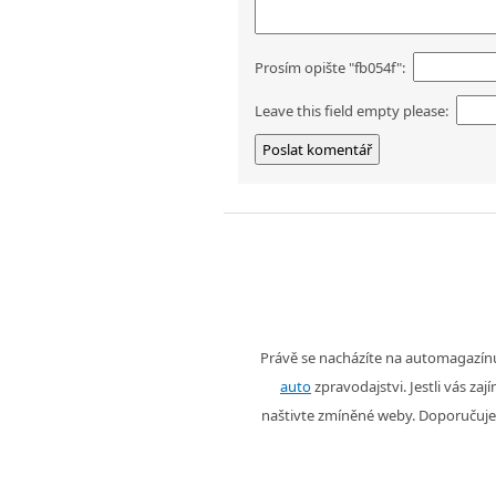
Prosím opište "fb054f":
Leave this field empty please:
Právě se nacházíte na automagazí
auto
zpravodajstvi. Jestli vás zaj
naštivte zmíněné weby. Doporučuje