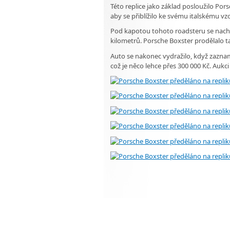
Této replice jako základ posloužilo Po
aby se přiblížilo ke svému italskému vz
Pod kapotou tohoto roadsteru se nacház
kilometrů. Porsche Boxster prodělalo t
Auto se nakonec vydražilo, když zazna
což je něco lehce přes 300 000 Kč. Auk