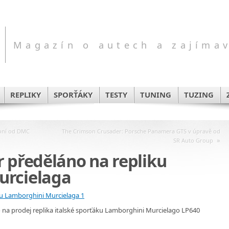
Magazín o autech a zajíma
REPLIKY
SPORŤÁKY
TESTY
TUNING
TUZING
oní od DMC
The Crimson Crusader: Porsche Panamera GTS v úpravě od
»
SR Auto Group
 předěláno na repliku
urcielaga
na prodej replika italské sporťáku Lamborghini Murcielago LP640