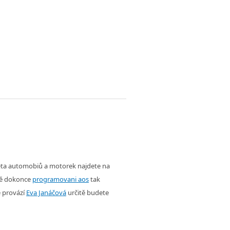
věta automobiů a motorek najdete na
ě dokonce
programovani aos
tak
é provází
Eva Janáčová
určitě budete