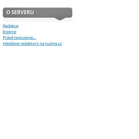
O SERVERU
Redakce
Inzerce
Právě testujeme…
Hledáme redaktory na tuzing.cz