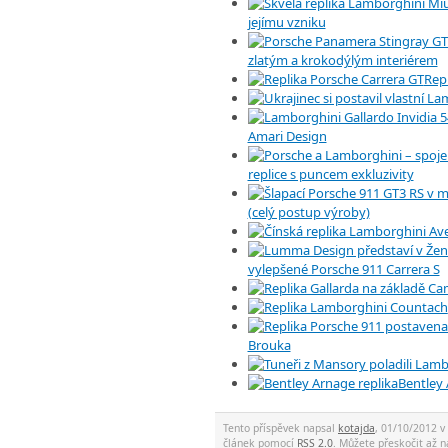
jejímu vzniku
zlatým a krokodýlým interiérem
Rep
Amari Design
replice s puncem exkluzivity
(celý postup výroby)
vylepšené Porsche 911 Carrera S
Brouka
Bentley 
Tento příspěvek napsal
kotajda
, 01/10/2012 v
článek pomocí
RSS 2.0
. Můžete přeskočit až