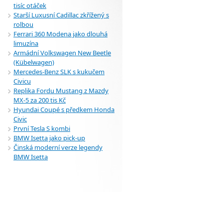
tisíc otáček
Starší Luxusní Cadillac zkřížený s
rolbou
Ferrari 360 Modena jako dlouhá
limuzína
Armádní Volkswagen New Beetle
(Kübelwagen)
Mercedes-Benz SLK s kukučem
Civicu
Replika Fordu Mustang z Mazdy
MX-5 za 200 tis Kč
Hyundai Coupé s předkem Honda
Civic
První Tesla S kombi
BMW Isetta jako pick-up
Činská moderní verze legendy
BMW Isetta