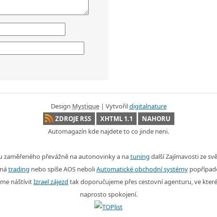
Design
Mystique
| Vytvořil
digitalnature
ZDROJE RSS
XHTML 1.1
NAHORU
Automagazín kde najdete to co jinde neni.
nu zaměřeného převážně na autonovinky a na
tuning
další Zajímavosti ze s
ímá
trading
nebo spíše AOS neboli
Automatické obchodní systémy
popřípad
me náštívit
Izrael zájezd
tak doporučujeme přes cestovní agenturu, ve kter
naprosto spokojení.