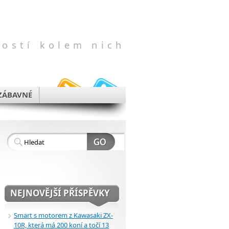
vostí kolem nich
ZÁBAVNÉ
NEJNOVĚJŠÍ PŘÍSPĚVKY
Smart s motorem z Kawasaki ZX-
10R, která má 200 koní a točí 13