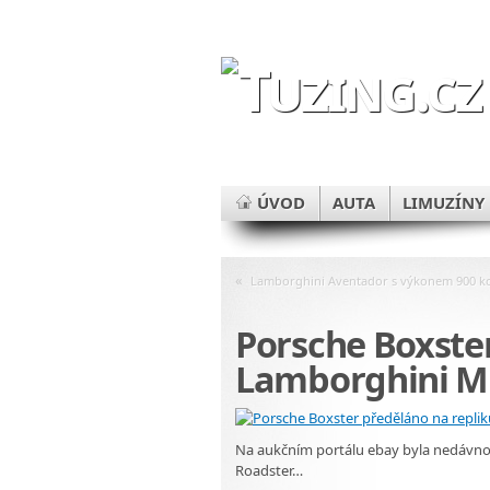
ÚVOD
AUTA
LIMUZÍNY
«
Lamborghini Aventador s výkonem 900 k
Porsche Boxster
Lamborghini M
Na aukčním portálu ebay byla nedávno 
Roadster…