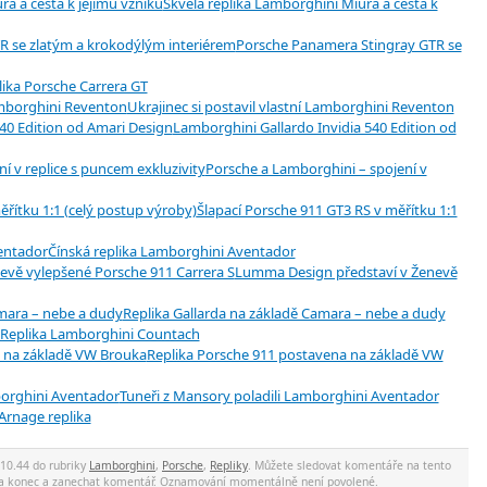
Skvělá replika Lamborghini Miura a cesta k
Porsche Panamera Stingray GTR se
lika Porsche Carrera GT
Ukrajinec si postavil vlastní Lamborghini Reventon
Lamborghini Gallardo Invidia 540 Edition od
Porsche a Lamborghini – spojení v
Šlapací Porsche 911 GT3 RS v měřítku 1:1
Čínská replika Lamborghini Aventador
Lumma Design představí v Ženevě
Replika Gallarda na základě Camara – nebe a dudy
Replika Lamborghini Countach
Replika Porsche 911 postavena na základě VW
Tuneři z Mansory poladili Lamborghini Aventador
Arnage replika
 10.44 do rubriky
Lamborghini
,
Porsche
,
Repliky
. Můžete sledovat komentáře na tento
 na konec a zanechat komentář. Oznamování momentálně není povolené.