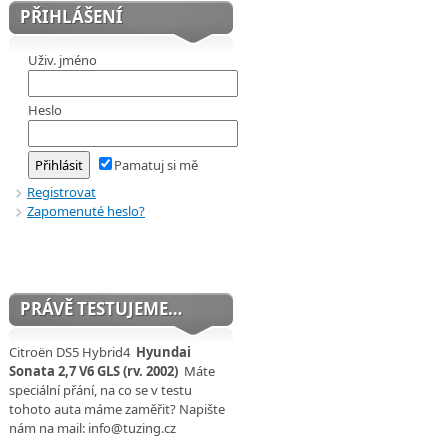
PŘIHLÁŠENÍ
Uživ. jméno
Heslo
Pamatuj si mě
Registrovat
Zapomenuté heslo?
PRÁVĚ TESTUJEME…
Citroën DS5 Hybrid4
Hyundai
Sonata 2,7 V6 GLS (rv. 2002)
Máte
speciální přání, na co se v testu
tohoto auta máme zaměřit? Napište
nám na mail: info@tuzing.cz