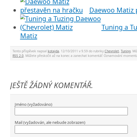
Daewoo Matiz p
Tuning a T
Matiz
Tento příspěvek napsal
kotajda
, 12/10/2011 v 9.59 do rubriky
Chevrolet
,
Tuning
. Mů
RSS 2.0
. Můžete přeskočit až na konec a zanechat komentář. Oznamování momentá
JEŠTĚ ŽÁDNÝ KOMENTÁŘ.
Jméno (vyžadováno)
Mail (vyžadován, ale nebude zobrazen)