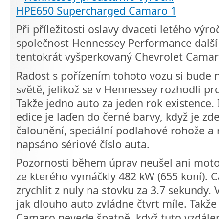
Při příležitosti oslavy dvaceti letého výr
společnost Hennessey Performance další
tentokrát vyšperkovaný Chevrolet Cama
Radost s pořízením tohoto vozu si bude m
světě, jelikož se v Hennessey rozhodli pr
Takže jedno auto za jeden rok existence. I
edice je laďen do černé barvy, když je zd
čalounění, speciální podlahové rohože a 
napsáno sériové číslo auta.
Pozornosti během úprav neušel ani motor
ze kterého vymáčkly 482 kW (655 koní). 
zrychlit z nuly na stovku za 3.7 sekundy. 
jak dlouho auto zvládne čtvrt míle. Takže v
Camaro nevede špatně, když tuto vzdálen