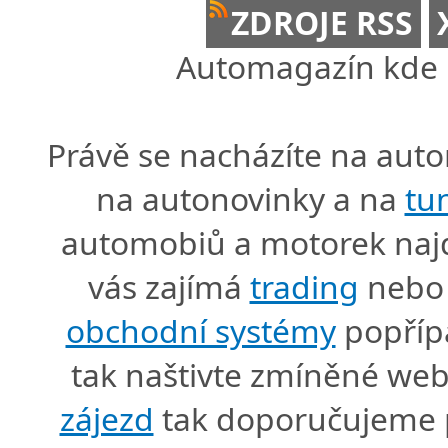
ZDROJE RSS
Automagazín kde n
Právě se nacházíte na au
na autonovinky a na
tu
automobiů a motorek naj
vás zajímá
trading
nebo 
obchodní systémy
popříp
tak naštivte zmíněné we
zájezd
tak doporučujeme p