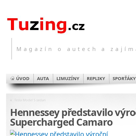
Magazín o autech a zajím
ÚVOD
AUTA
LIMUZÍNY
REPLIKY
SPORŤÁKY
«
Tesla Model S sedan
Hennessey představilo výr
Supercharged Camaro