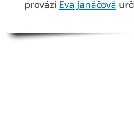
provází
Eva Janáčová
urč