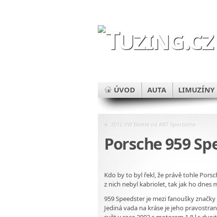
ÚVOD
AUTA
LIMUZÍNY
«
2012 VW Beetle od ABT Sportsline
Porsche 959 Sp
Kdo by to byl řekl, že právě tohle Por
z nich nebyl kabriolet, tak jak ho dnes
959 Speedster je mezi fanoušky značky 
Jediná vada na kráse je jeho pravostran
svět v roce 2002 s motorem 1,8 l s dvo