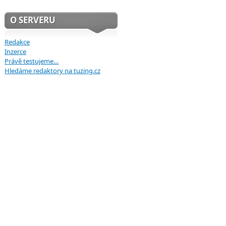
O SERVERU
Redakce
Inzerce
Právě testujeme…
Hledáme redaktory na tuzing.cz