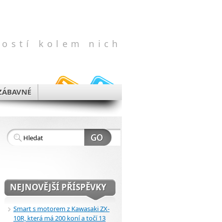
vostí kolem nich
ZÁBAVNÉ
NEJNOVĚJŠÍ PŘÍSPĚVKY
Smart s motorem z Kawasaki ZX-
10R, která má 200 koní a točí 13