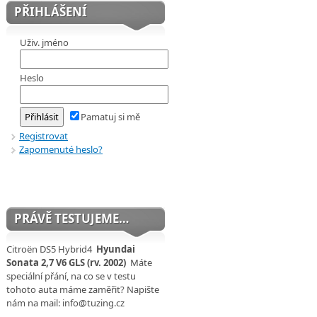
PŘIHLÁŠENÍ
Uživ. jméno
Heslo
Pamatuj si mě
Registrovat
Zapomenuté heslo?
PRÁVĚ TESTUJEME…
Citroën DS5 Hybrid4
Hyundai
Sonata 2,7 V6 GLS (rv. 2002)
Máte
speciální přání, na co se v testu
tohoto auta máme zaměřit? Napište
nám na mail: info@tuzing.cz