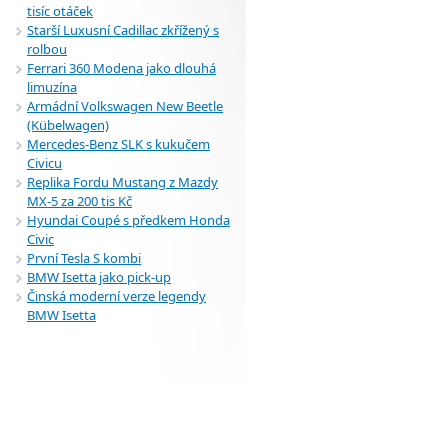
tisíc otáček
Starší Luxusní Cadillac zkřížený s
rolbou
Ferrari 360 Modena jako dlouhá
limuzína
Armádní Volkswagen New Beetle
(Kübelwagen)
Mercedes-Benz SLK s kukučem
Civicu
Replika Fordu Mustang z Mazdy
MX-5 za 200 tis Kč
Hyundai Coupé s předkem Honda
Civic
První Tesla S kombi
BMW Isetta jako pick-up
Činská moderní verze legendy
BMW Isetta