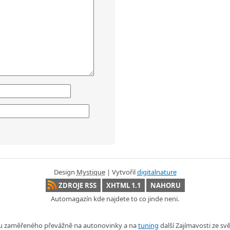
Design
Mystique
| Vytvořil
digitalnature
ZDROJE RSS
XHTML 1.1
NAHORU
Automagazín kde najdete to co jinde neni.
nu zaměřeného převážně na autonovinky a na
tuning
další Zajímavosti ze s