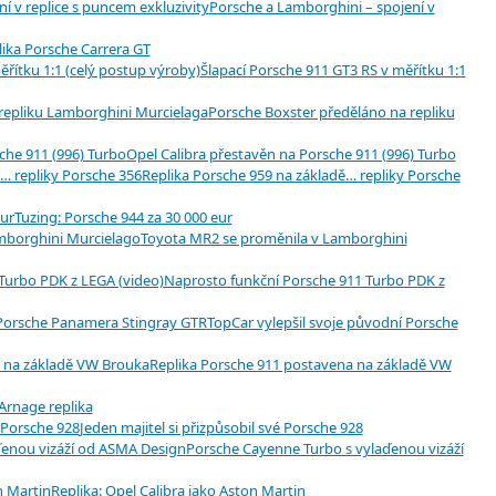
Porsche a Lamborghini – spojení v
lika Porsche Carrera GT
Šlapací Porsche 911 GT3 RS v měřítku 1:1
Porsche Boxster předěláno na repliku
Opel Calibra přestavěn na Porsche 911 (996) Turbo
Replika Porsche 959 na základě… repliky Porsche
Tuzing: Porsche 944 za 30 000 eur
Toyota MR2 se proměnila v Lamborghini
Naprosto funkční Porsche 911 Turbo PDK z
TopCar vylepšil svoje původní Porsche
Replika Porsche 911 postavena na základě VW
Arnage replika
Jeden majitel si přizpůsobil své Porsche 928
Porsche Cayenne Turbo s vylaďenou vizáží
Replika: Opel Calibra jako Aston Martin