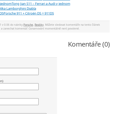
Tong Jian S11 – Ferrari a Audi v jednom
lika Lamborghini Diabla
Porsche 911 + Citroën DS = 911DS
1 v 0.06 do rubriky
Porsche
,
Repliky
. Můžete sledovat komentáře na tento článek
ec a zanechat komentář. Oznamování momentálně není povolené.
Komentáře (0)
en)