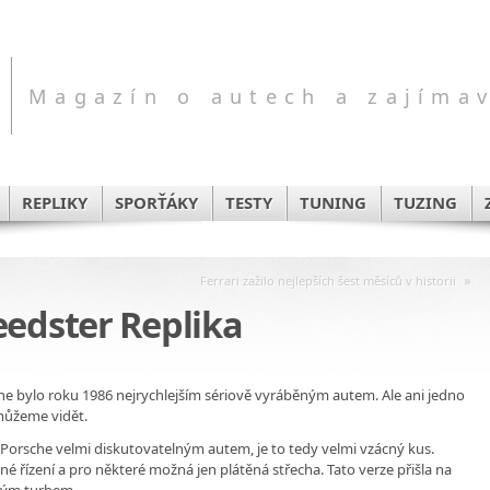
Magazín o autech a zajíma
REPLIKY
SPORŤÁKY
TESTY
TUNING
TUZING
»
Ferrari zažilo nejlepších šest měsíců v historii
eedster Replika
sche bylo roku 1986 nejrychlejším sériově vyráběným autem. Ale ani jedno
 můžeme vidět.
Porsche velmi diskutovatelným autem, je to tedy velmi vzácný kus.
né řízení a pro některé možná jen plátěná střecha. Tato verze přišla na
jtým turbem.