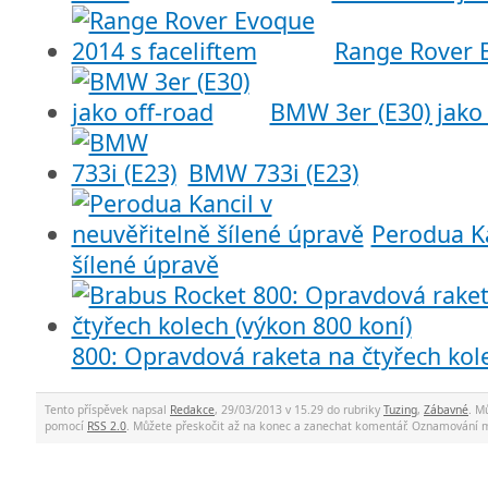
Range Rover E
BMW 3er (E30) jako 
BMW 733i (E23)
Perodua Ka
šílené úpravě
800: Opravdová raketa na čtyřech kole
Tento příspěvek napsal
Redakce
, 29/03/2013 v 15.29 do rubriky
Tuzing
,
Zábavné
. M
pomocí
RSS 2.0
. Můžete přeskočit až na konec a zanechat komentář. Oznamování 