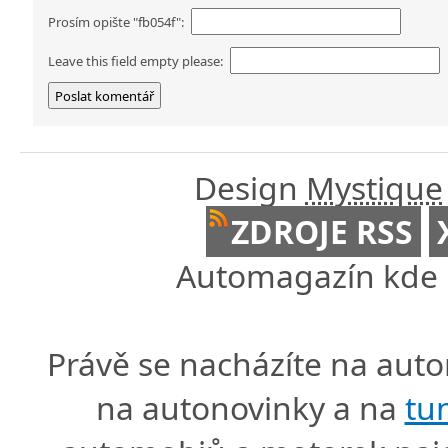
Prosím opište "fb054f":
Leave this field empty please:
Design
Mystique
ZDROJE RSS
Automagazín kde n
Právě se nacházíte na au
na autonovinky a na
tu