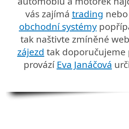
automobiů a motorek naj
vás zajímá
trading
nebo 
obchodní systémy
popříp
tak naštivte zmíněné we
zájezd
tak doporučujeme p
provází
Eva Janáčová
urč