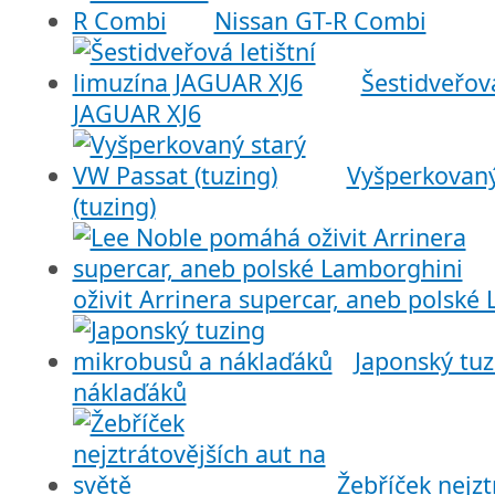
Nissan GT-R Combi
Šestidveřová
JAGUAR XJ6
Vyšperkovaný
(tuzing)
oživit Arrinera supercar, aneb polské
Japonský tu
náklaďáků
Žebříček nejzt