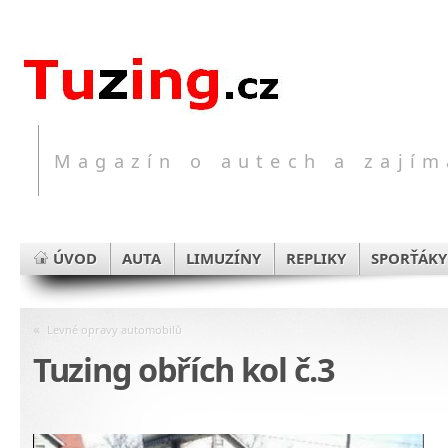
Magazín o autech a zajím
ÚVOD
AUTA
LIMUZÍNY
REPLIKY
SPORŤÁKY
«
Levné opravy automobilů
Tuzing obřích kol č.3