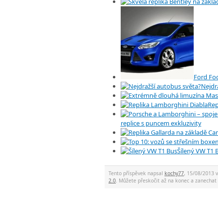
Ford Foc
Nejdr
Rep
replice s puncem exkluzivity
Šílený VW T1 
Tento příspěvek napsal
kochy77
, 15/08/2013 v
2.0
. Můžete přeskočit až na konec a zanech