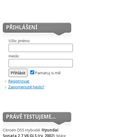
PŘIHLÁŠENÍ
Uživ. jméno
Heslo
Pamatuj si mě
Registrovat
Zapomenuté heslo?
PRÁVĚ TESTUJEME…
Citroën DS5 Hybrid4
Hyundai
Sonata 2,7 V6 GLS (rv. 2002)
Máte