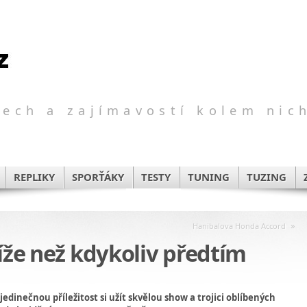
ech a zajímavostí kolem nic
REPLIKY
SPORŤÁKY
TESTY
TUNING
TUZING
»
Hanibalova Honda Accord
líže než kdykoliv předtím
jedinečnou příležitost si užít skvělou show a trojici oblíbených