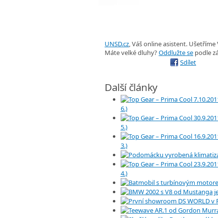
UNSD.cz
, Váš online asistent. Ušetříme
Máte velké dluhy?
Oddlužte se
podle z
Sdílet
Další články
6.)
5.)
3.)
4.)