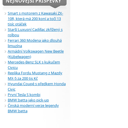
NEJNOVĚJŠÍ PŘÍSPĚVKY
Smart s motorem z Kawasaki ZX-
10R, která má 200 koní a točí 13
tisíc otáček
Starší Luxusní Cadillac zkřížený s
rolbou
Ferrari 360 Modena jako dlouhá
limuzína
Armádní Volkswagen New Beetle
(Kübelwagen)
Mercedes-Benz SLK s kukučem
Civicu
Replika Fordu Mustang z Mazdy
MX-5 za 200 tis Kč
Hyundai Coupé s předkem Honda
Civic
První Tesla S kombi
BMW Isetta jako pick-up
Činská moderní verze legendy
BMW Isetta