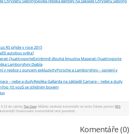
Skvělá replika Bentley na základě Chrysleru Sebring
us RS přijde v roce 2015
ažší autobus světa?
Extrémně dlouhá limuzína Maserati Quattroporte
lika Lamborghini Diabla
Porsche a Lamborghini – spojení v
Replika Gallarda na základě Camara – nebe a dudy
Top 10: vozů se střešním boxem
Bus
 9.23 do rubriky
Top Gear
. Můžete sledovat komentáře na tento článek pomocí
RSS
at komentář. Oznamování momentálně není povolené.
Komentáře (0)