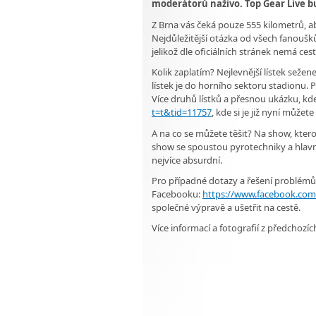
moderátorů naživo. Top Gear Live bu
Z Brna vás čeká pouze 555 kilometrů, aby
Nejdůležitější otázka od všech fanoušk
jelikož dle oficiálních stránek nemá ces
Kolik zaplatím? Nejlevnější lístek seže
lístek je do horního sektoru stadionu. Po
Více druhů lístků a přesnou ukázku, kd
t=t&tid=11757
, kde si je již nyní můžet
A na co se můžete těšit? Na show, ktero
show se spoustou pyrotechniky a hlavn
nejvíce absurdní.
Pro případné dotazy a řešení problémů 
Facebooku:
https://www.facebook.com
společné výpravě a ušetřit na cestě.
Více informací a fotografií z předchozí