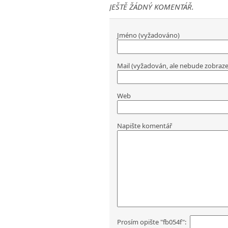
JEŠTĚ ŽÁDNÝ KOMENTÁŘ.
Jméno (vyžadováno)
Mail (vyžadován, ale nebude zobraz
Web
Napište komentář
Prosím opište "fb054f":