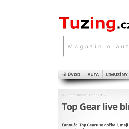
Magazín o aut
ÚVOD
AUTA
LIMUZÍNY
«
Tuzing starých škodovek 2
Top Gear live b
Fanoušci Top Gearu se dočkali, mají 